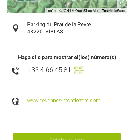
Parking du Prat de la Peyre
48220
VIALAS
Haga clic para mostrar el(los) número(s)
+33 4 66 45 81
▒▒
www.cevennes-montlozere.com