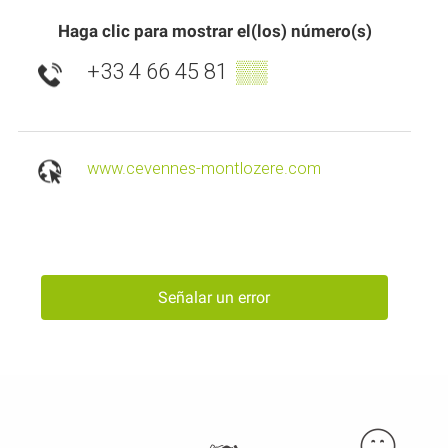
Haga clic para mostrar el(los) número(s)
+33 4 66 45 81
▒▒
www.cevennes-montlozere.com
Señalar un error