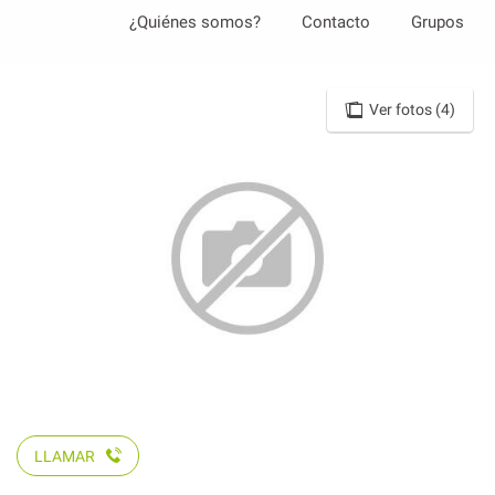
Aller
¿Quiénes somos?
Contacto
Grupos
au
contenu
principal
Ver fotos (4)
LLAMAR