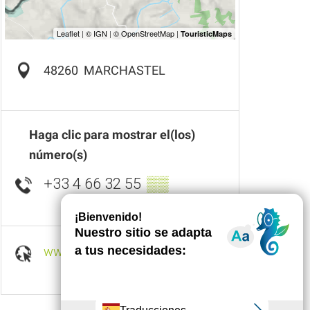
48260
MARCHASTEL
Haga clic para mostrar el(los)
número(s)
+33 4 66 32 55
▒▒
www.aubrac-lozere.com