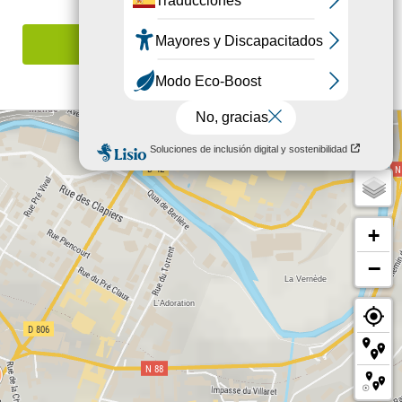
Señalar un error
+
−