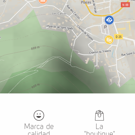
Marca de
La
calidad
"boutique"