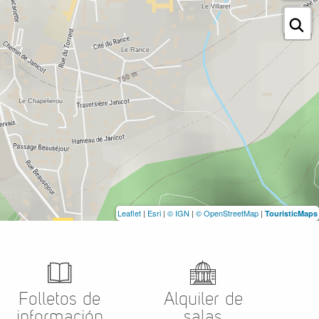
Leaflet
|
Esri
|
© IGN
|
© OpenStreetMap
|
TouristicMaps
Folletos de
Alquiler de
información
salas