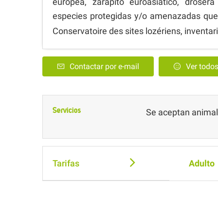
europea, zarapito euroasiático, drosera 
especies protegidas y/o amenazadas que
Conservatoire des sites lozériens, inventar
Contactar por e-mail
Ver todo
Servicios
Se aceptan anima
Tarifas
Adulto