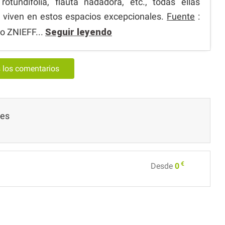
rotundifolia, flauta nadadora, etc., todas ellas
 viven en estos espacios excepcionales.
Fuente
:
io ZNIEFF...
Seguir leyendo
s los comentarios
les
€
Desde
0