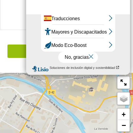
Síganos en
Señalar un error
+
−