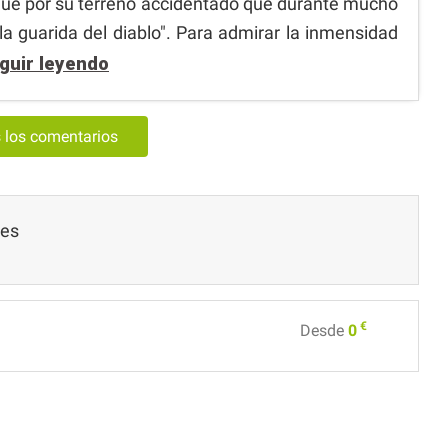
ngue por su terreno accidentado que durante mucho
la guarida del diablo". Para admirar la inmensidad
guir leyendo
s los comentarios
les
€
Desde
0