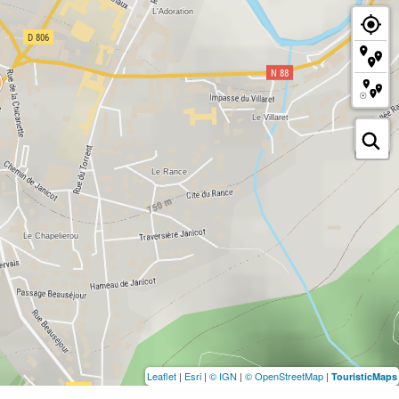
Leaflet
|
Esri
|
© IGN
|
© OpenStreetMap
|
TouristicMaps