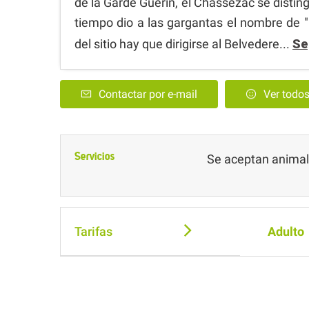
de la Garde Guérin, el Chassezac se disti
tiempo dio a las gargantas el nombre de "
del sitio hay que dirigirse al Belvedere...
Se
Contactar por e-mail
Ver todo
Servicios
Se aceptan anima
Tarifas
Adulto