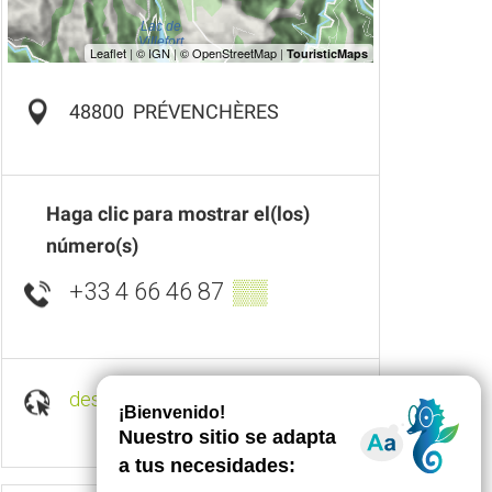
48800
PRÉVENCHÈRES
Haga clic para mostrar el(los)
número(s)
+33 4 66 46 87
▒▒
destination-montlozere.fr