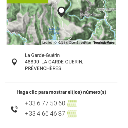
La Garde-Guérin
48800
LA GARDE-GUERIN,
PRÉVENCHÈRES
Haga clic para mostrar el(los) número(s)
+33 6 77 50 60
▒▒
+33 4 66 46 87
▒▒