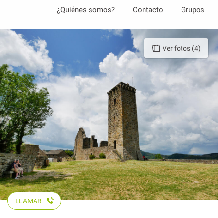
Aller
¿Quiénes somos?
Contacto
Grupos
au
contenu
principal
Ver fotos (4)
LLAMAR