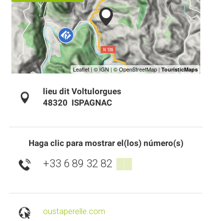
lieu dit Voltulorgues
48320
ISPAGNAC
Haga clic para mostrar el(los) número(s)
+33 6 89 32 82
▒▒
oustaperelle.com