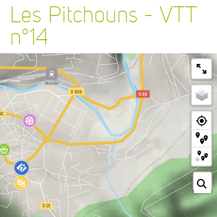
Les Pitchouns - VTT
n°14