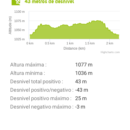
43 metros de desnivel
1100 m
Altitude (m)
1075 m
1050 m
1025 m
0 km
0.5 km
1 km
1.5 km
2 km
Distance (km)
Highcharts.com
Altura máxima :
1077 m
Altura mínima :
1036 m
Desnivel total positivo :
43 m
Desnivel positivo/negativo :
-43 m
Desnivel positivo máximo :
25 m
Desnivel negativo máximo :
-3 m