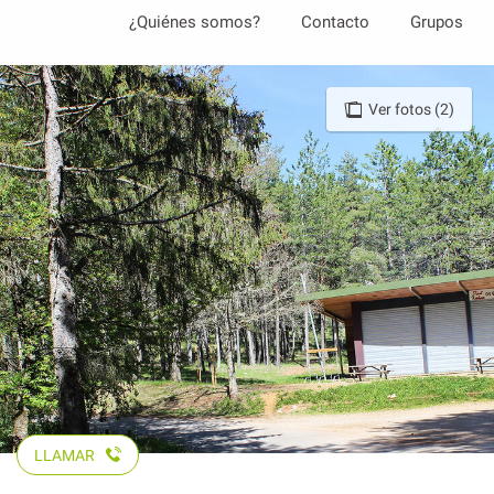
Aller
¿Quiénes somos?
Contacto
Grupos
au
contenu
principal
Ver fotos (2)
LLAMAR