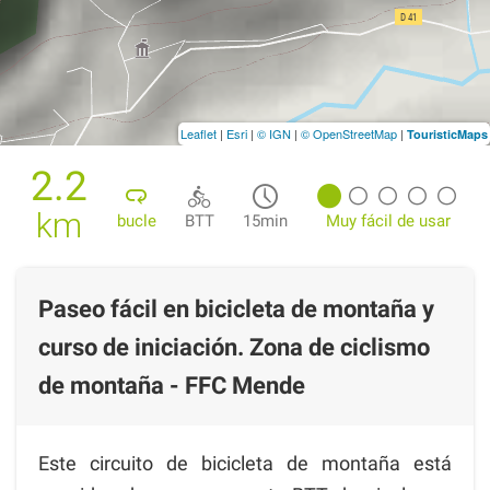
Leaflet
|
Esri
|
© IGN
|
© OpenStreetMap
|
TouristicMaps
2.2
km
bucle
BTT
15min
Muy fácil de usar
Paseo fácil en bicicleta de montaña y
curso de iniciación. Zona de ciclismo
de montaña - FFC Mende
Este circuito de bicicleta de montaña está