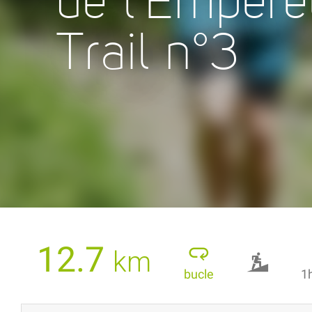
de l'Empere
Trail n°3
12.7
km
bucle
1