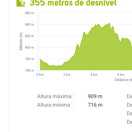
355 metros de desnivel
950 m
900 m
Altitude (m)
850 m
800 m
750 m
700 m
0 km
2 km
4 km
6 km
Distance (
Altura máxima :
909 m
De
Altura mínima :
716 m
De
De
De