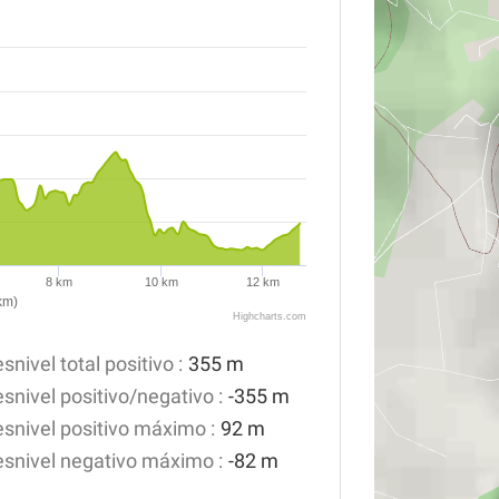
8 km
10 km
12 km
km)
Highcharts.com
snivel total positivo :
355 m
snivel positivo/negativo :
-355 m
snivel positivo máximo :
92 m
snivel negativo máximo :
-82 m