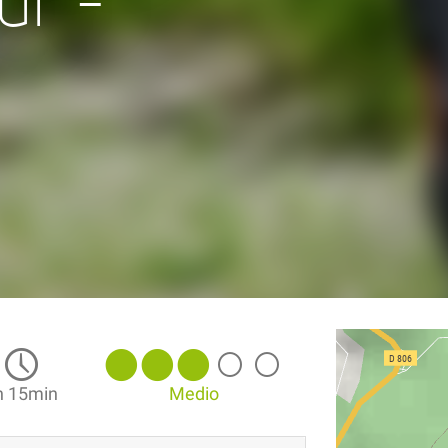
ur -
h 15min
Medio