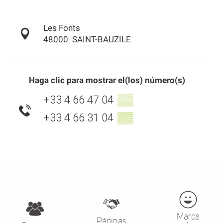
Les Fonts
48000
SAINT-BAUZILE
Haga clic para mostrar el(los) número(s)
+33 4 66 47 04
▒▒
+33 4 66 31 04
▒▒
Marca
Páginas