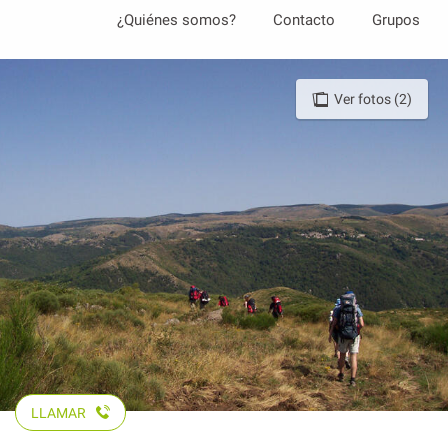
Aller
¿Quiénes somos?
Contacto
Grupos
au
contenu
principal
Ver fotos (2)
LLAMAR