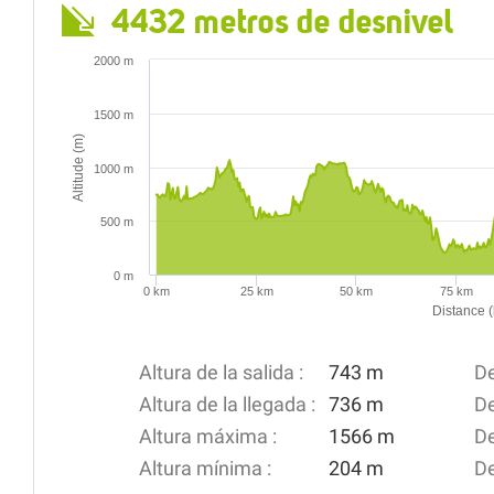
4432 metros de desnivel
2000 m
1500 m
Altitude (m)
1000 m
500 m
0 m
0 km
25 km
50 km
75 km
Distance 
Altura de la salida :
743 m
De
Altura de la llegada :
736 m
De
Altura máxima :
1566 m
De
Altura mínima :
204 m
De