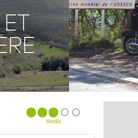
 ET
ERE
Medio