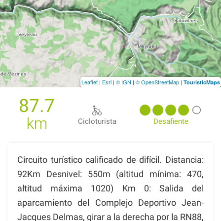
Leaflet
|
Esri
|
© IGN
|
© OpenStreetMap
|
TouristicMaps
87.7
km
Cicloturista
Desafiente
Circuito turístico calificado de difícil. Distancia:
92Km Desnivel: 550m (altitud mínima: 470,
altitud máxima 1020) Km 0: Salida del
aparcamiento del Complejo Deportivo Jean-
Jacques Delmas, girar a la derecha por la RN88,