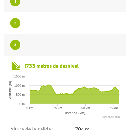
1
2
3
1733 metros de desnivel
1500 m
Altitude (m)
1000 m
500 m
0 m
0 km
25 km
50 km
75 km
Distance (km)
Highcharts.com
Altura de la salida :
704 m