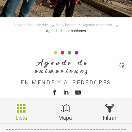
Bienvenidos a Mende
Ver y hacer
Agenda y eventos
Agenda de animaciones
Agenda de
Ajou
animaciones
EN MENDE Y ALREDEDORES
Lista
Mapa
Filtrar