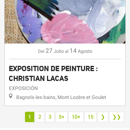
27
14
Julio
Agosto
Del
al
EXPOSITION DE PEINTURE :
CHRISTIAN LACAS
EXPOSICIÓN
Bagnols-les-bains, Mont Lozère et Goulet
1
2
3
5+
10+
15
❯
❯❯