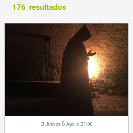
176
resultados
6
Jueves
Ago.
a 21:00
El