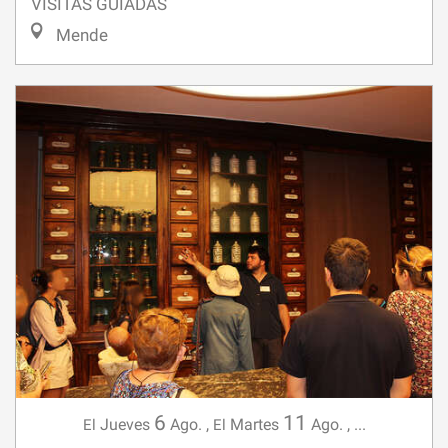
VISITAS GUIADAS
Mende
6
11
Jueves
Ago.
,
Martes
Ago.
,
...
El
El