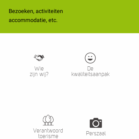
Bezoeken, activiteiten
accommodatie, etc.
Wie
De
zijn wij?
kwaliteitsaanpak
Verantwoord
Perszaal
toerisme