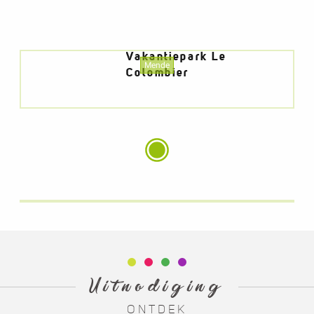
Onze toewijding
Voor
meer energie-efficiëntie zullen
Vakantiepark Le
Mende
Colombier
we de CO²-uitstoot
van een deel van
mijn energierekening
compenseren
door een lokale boom te planten.
+ meer info
Uitnodiging
ONTDEK