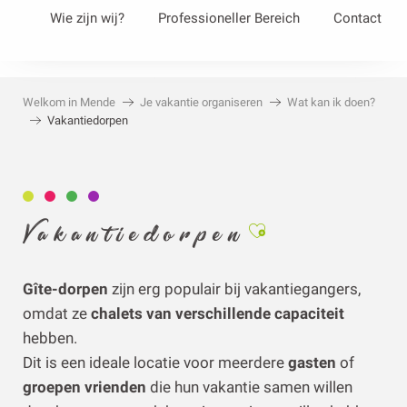
Aller
Wie zijn wij?
Professioneller Bereich
Contact
au
contenu
Vakantie!
principal
Welkom in Mende
Je vakantie organiseren
Wat kan ik doen?
Vakantiedorpen
Ajouter aux favori
Vakantiedorpen
Gîte-dorpen
zijn erg populair bij vakantiegangers,
omdat ze
chalets van verschillende capaciteit
hebben.
Dit is een ideale locatie voor meerdere
gasten
of
groepen vrienden
die hun vakantie samen willen