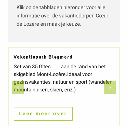
Klik op de tabbladen hieronder voor alle
informatie over de vakantiedorpen Cœur
de Lozère en maak je keuze.
Vakantiepark Bleymard
Set van 35 Gîtes … … aan de rand van het
skigebied Mont-Lozère.Ideaal voor
gezinsvakanties, natuur en sport (wandelen,
mountainbiken, skiën, enz.)
u
Lees meer over