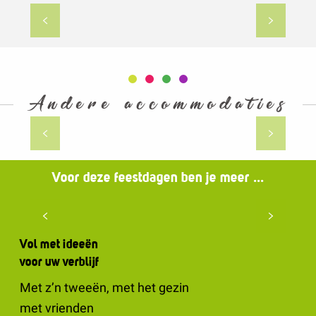
Bezienswaardigheden
Andere accommodaties
Hotels
Voor deze feestdagen ben je meer ...
Duo
Vol met ideeën
voor uw verblijf
Met z’n tweeën, met het gezin
met vrienden