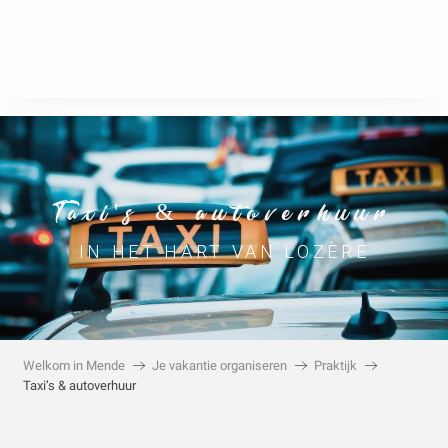
Aller
Wie zijn wij?
Professioneller Bereich
Contact
au
contenu
principal
Taxi's & autoverhuur
IN HET HART VAN LOZÈRE
Welkom in Mende
Je vakantie organiseren
Praktijk
Taxi’s & autoverhuur