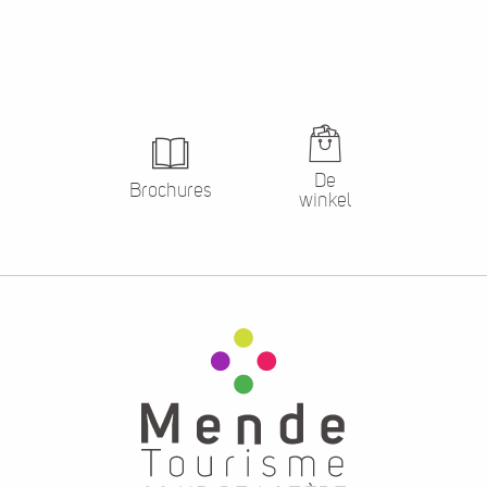
De
Brochures
winkel