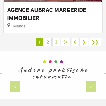
AGENCE AUBRAC MARGERIDE
IMMOBILIER
Mende
1
2
3
5+
6
❯
❯❯
Andere praktische
informatie
Winkelen / Mode