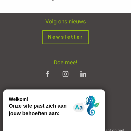
Volg ons nieuws
Newsletter
Doe mee!
Juridische informatie
Welkom in Mende
Partners en links
Professioneel gebied
Wie zijn wij?
Neem contact op met