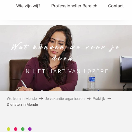
Aller
Wie zijn wij?
Professioneller Bereich
Contact
au
contenu
principal
Wat kunnen we voor je
doen?
IN HET HART VAN LOZÈRE
Welkom in Mende
Je vakantie organiseren
Praktijk
Diensten in Mende