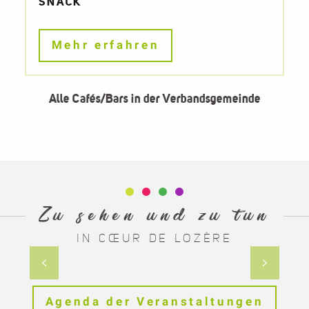
SNACK
Diskotheken
Mehr erfahren
Alle Cafés/Bars in der Verbandsgemeinde
Zu sehen und zu tun
IN CŒUR DE LOZÈRE
Historisches Zentrum von Mende
Agenda der Veranstaltungen