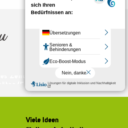
 Causse de Mende
zu
hes Zentrum von Mende
itäten/Freizeitangebote
Viele Ideen