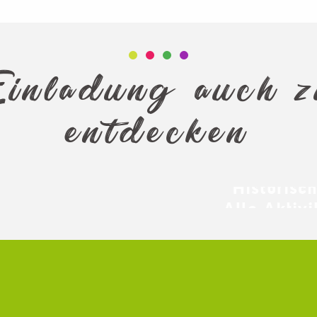
er
Die
inladung auch 
entdecken
Historisc
Alle Aktiv