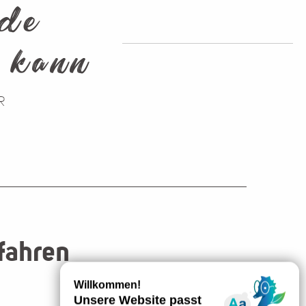
 de
 kann
R
fahren