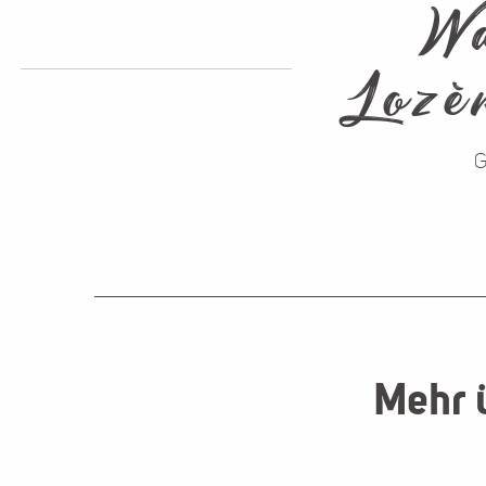
Wa
Lozè
Mehr 