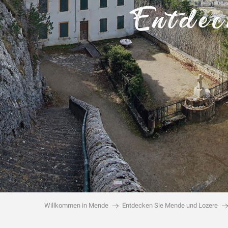
Entdec
Willkommen in Mende
Entdecken Sie Mende und Lozere