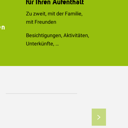
für Ihren Aufenthalt
Zu zweit, mit der Familie,
mit Freunden
en
Besichtigungen, Aktivitäten,
Unterkünfte, …
e
en