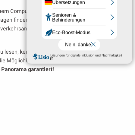
einem Computer suchen und im Internet
agen finden können, aber es stellte sich
erkehrsamt eine geführte Tour anbietet … !
zu lesen, keine Informationen zu überprüfen
die Möglichkeit, den Turm des Glockenturms
 Panorama garantiert!