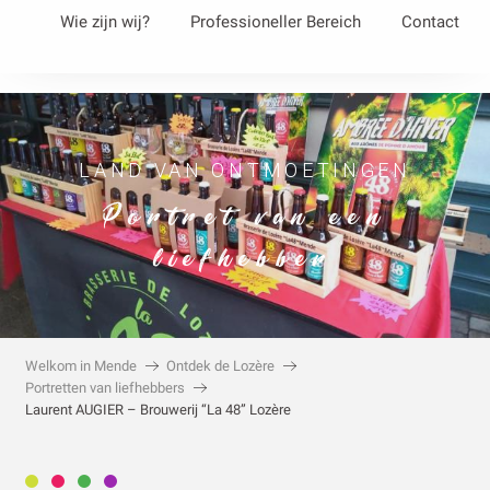
Aller
Wie zijn wij?
Professioneller Bereich
Contact
au
contenu
principal
LAND VAN ONTMOETINGEN
Portret van een
liefhebber
Welkom in Mende
Ontdek de Lozère
Portretten van liefhebbers
Laurent AUGIER – Brouwerij “La 48” Lozère