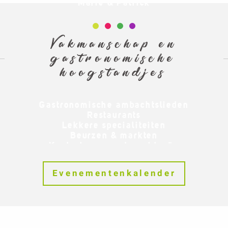
Marie & Patrick
Vakmanschap en
gastronomische
hoogstandjes
Gastronomische ambachtslieden
Restaurants
Lekkere specialiteiten
Beurzen & markten
Knutselen en cadeau-ideeën
s Avonds
Evenementenkalender