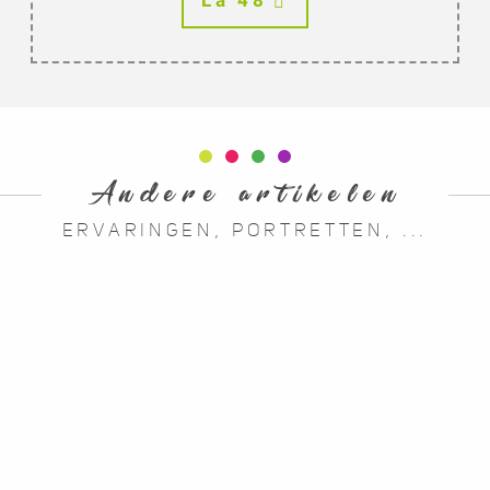
La 48
Andere artikelen
ERVARINGEN, PORTRETTEN, ...
Portretten van liefhebbers
Feedback
Blog voor reizigers
Portret :
Portret :
Emma