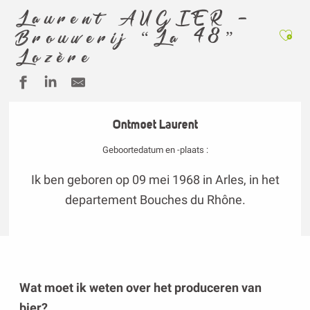
Laurent AUGIER –
Ajou
Brouwerij “La 48”
Lozère
Ontmoet Laurent
Geboortedatum en -plaats :
Ik ben geboren op 09 mei 1968 in Arles, in het
departement Bouches du Rhône.
Wat moet ik weten over het produceren van
bier?