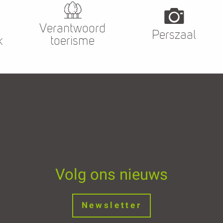
Verantwoord
Perszaal
k
toerisme
Volg ons nieuws
Newsletter