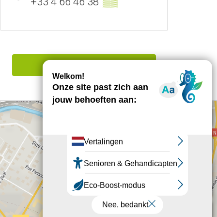
+33 4 66 46 38
▒▒
Een fout melden
+
−