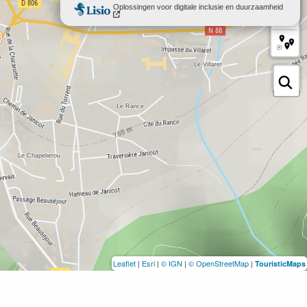
Leaflet
|
Esri
|
© IGN
|
© OpenStreetMap
|
TouristicMaps