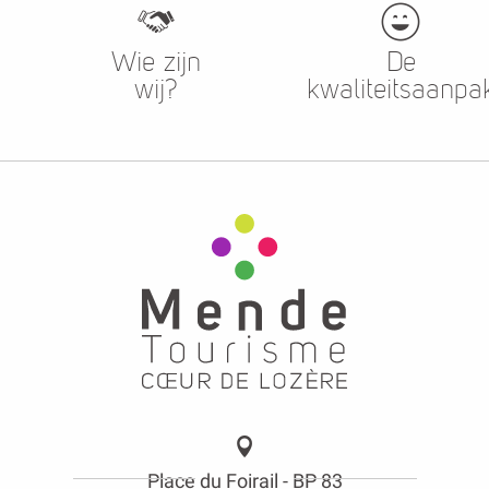
Wie zijn
De
wij?
kwaliteitsaanpa
Place du Foirail - BP 83