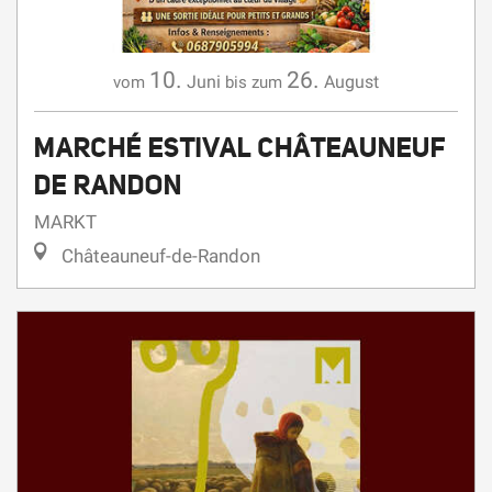
10.
26.
Juni
August
vom
bis zum
MARCHÉ ESTIVAL CHÂTEAUNEUF
DE RANDON
MARKT
Châteauneuf-de-Randon