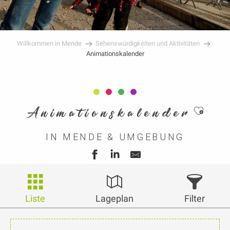
Willkommen in Mende
Sehenswürdigkeiten und Aktivitäten
Animationskalender
Ajouter
Animationskalender
IN MENDE & UMGEBUNG
Liste
Lageplan
Filter