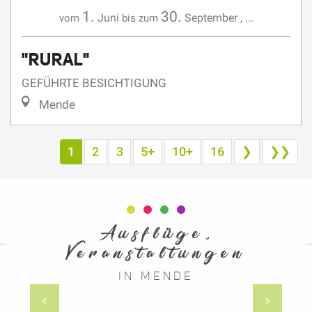
1.
30.
Juni
September
,
...
vom
bis zum
"RURAL"
GEFÜHRTE BESICHTIGUNG
Mende
1
2
3
5+
10+
16
❯
❯❯
Ausflüge,
Veranstaltungen
IN MENDE
Straßenfestival „48 de rue“