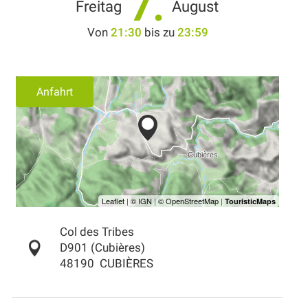
7.
Freitag
August
Von
21:30
bis zu
23:59
Anfahrt
Col des Tribes
D901 (Cubières)
48190
CUBIÈRES