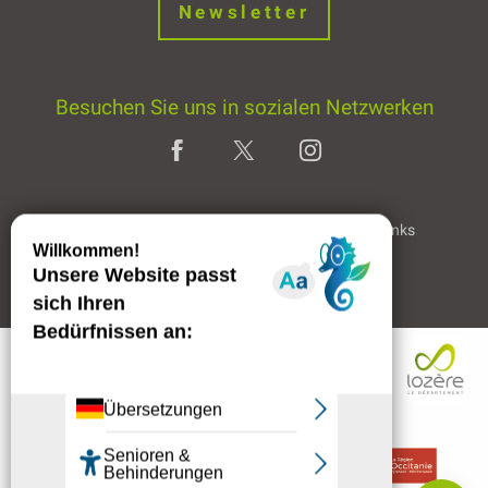
Newsletter
Besuchen Sie uns in sozialen Netzwerken
Home page
Rechtliche Hinweise
Partner & Links
Professioneller Bereich
Beschreibung