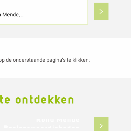
op de onderstaande pagina’s te klikken:
edraal van Mende
 te ontdekken
Rond Mende
Bezienswaardigheden
Vol met ideeën