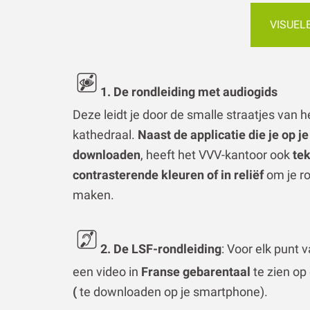
1. De rondleiding met audiogids
Deze leidt je door de smalle straatjes van 
kathedraal.
Naast de applicatie die je op 
downloaden
, heeft het VVV-kantoor ook
te
contrasterende kleuren of in reliëf
om je ro
maken.
2. De LSF-rondleiding
: Voor elk punt v
een video in
Franse gebarentaal
te zien op
(
te downloaden op je smartphone).
3. De FALC-tour
: het toeristenbureau 
geschreven volgens de Europese normen 
te begrijpen
“. Het FALC-boekje is ook bes