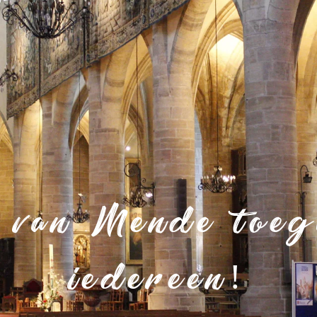
 van Mende toega
iedereen!
 de Lozère
Historisch centrum van Mende
Tour van Mende voor mense