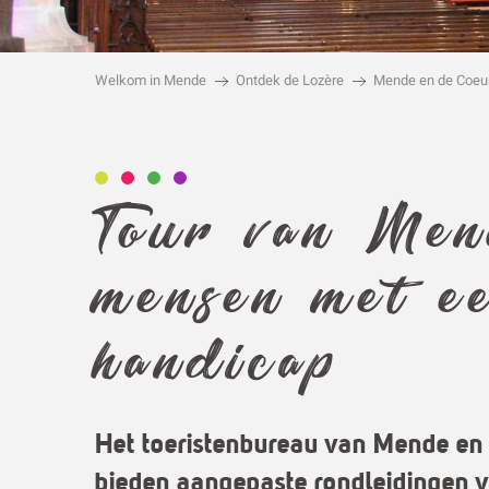
Tour van Men
mensen met e
handicap
Het toeristenbureau van Mende en
bieden aangepaste rondleidingen 
handicap.