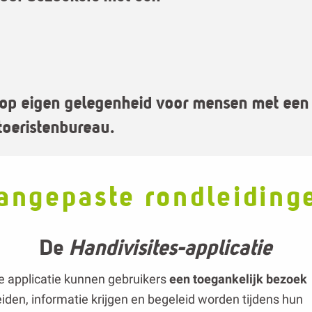
n op eigen gelegenheid voor mensen met een
 toeristenbureau.
angepaste rondleiding
De
Handivisites-applicatie
 applicatie kunnen gebruikers
een toegankelijk bezoek
iden, informatie krijgen en begeleid worden tijdens hun
ingen dankzij downloadbare aangepaste bezoekhulpmidd
l gehandicapten
: rondleiding met audiodescriptie, teken
onden in contrasterende kleuren en grote letters.
ndelijk gehandicap
ten: makkelijk te lezen en te begrijpe