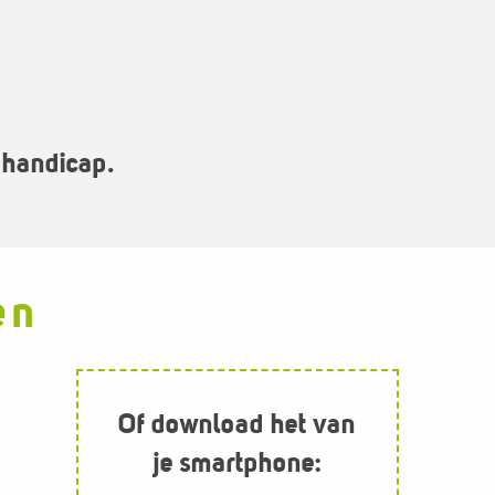
 handicap.
en
Of download het van
je smartphone:
elen:
ingen en
op Google Play-
winkel
n (FALC)