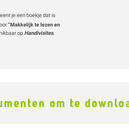
umenten om te downlo
Erfgoed brochure
 historische centrum, de kathedraal, de geschiedenis v