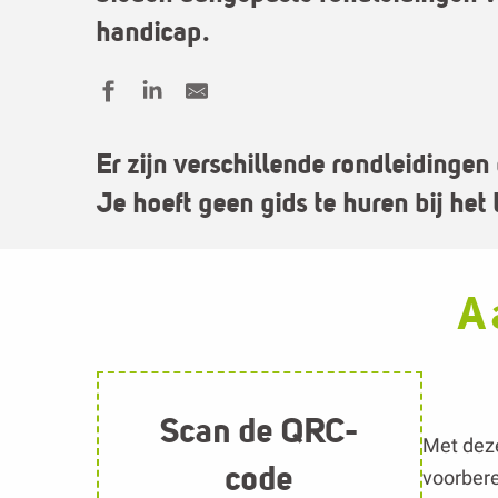
Er zijn verschillende rondleidinge
Je hoeft geen gids te huren bij het
A
Scan de QRC-
Met deze
code
voorbere
ontdekk
*
Visuee
plattegr
*
Versta