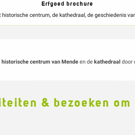
t
historische centrum van Mende
en de
kathedraal
door 
van Mende
Kath
iteiten & bezoeken om