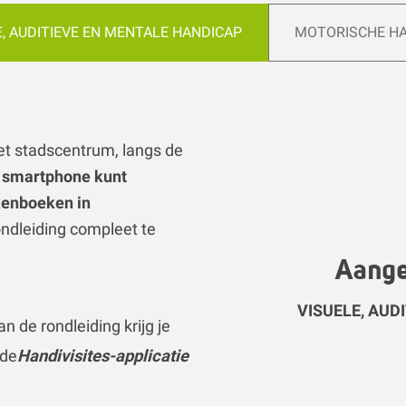
het stadscentrum, langs de
je smartphone kunt
kenboeken in
ndleiding compleet te
Aange
VISUELE, AUD
an de rondleiding krijg je
 de
Handivisites-applicatie
leent je een boekje dat is
voor
“Makkelijk te lezen en
chikbaar op
Handivisites
.