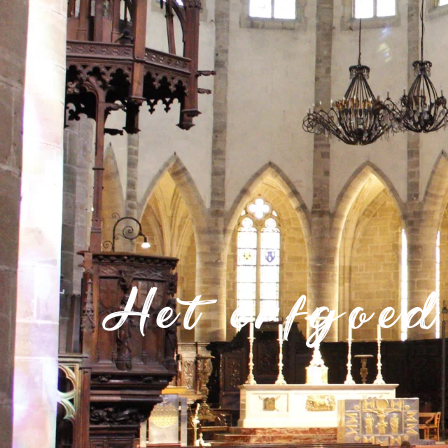
Het erfgoed
Welkom in Mende
Ontdek de Lozère
Mende en de Coeur