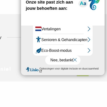
n
nie!