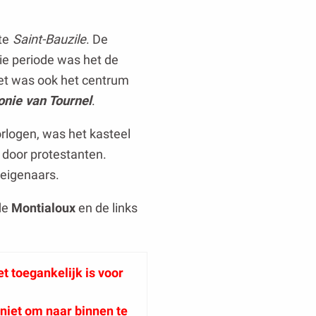
te
Saint-Bauzile
. De
ie periode was het de
et was ook het centrum
onie van Tournel
.
orlogen, was het kasteel
 door protestanten.
 eigenaars.
de
Montialoux
en de links
t toegankelijk is voor
niet om naar binnen te