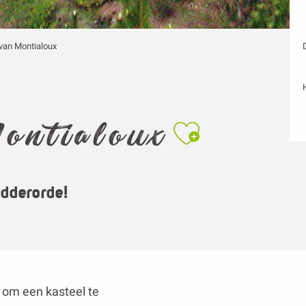
van Montialoux
Ajouter a
ontialoux
idderorde!
 om een kasteel te