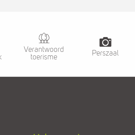
fijnp
Verantwoord
Perszaal
k
toerisme