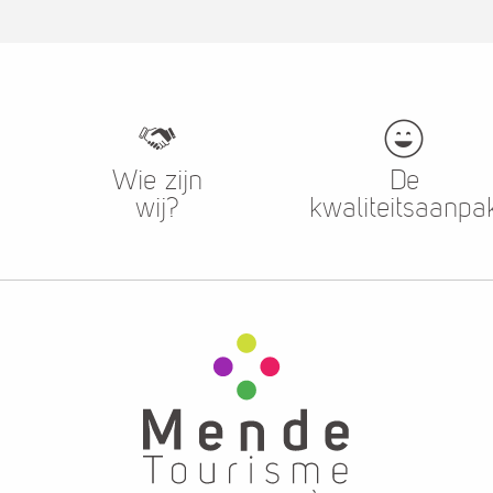
vrijetijdsactiviteiten
Wat kan ik doen?
Wie zijn
De
wij?
kwaliteitsaanpa