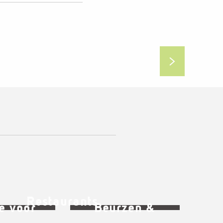
, kerken & megalieten
Restaurants
e voor
Beurzen &