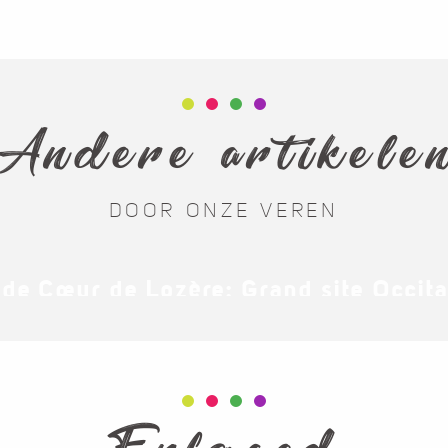
Andere artikele
DOOR ONZE VEREN
de Cœur de Lozère: Grand site Occita
Fietsen op het platteland