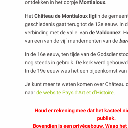
ontdekken in het dorpje
Montialoux
.
Het
Château de Montialoux ligt
in de gemeen
geschiedenis gaat terug tot de 12e eeuw. In d
verbinding met de vallei van
de Valdonnez
. H
van een van de vijf mandementen van de
bar
In de 16e eeuw, ten tijde van de Godsdiensto
nog steeds in gebruik. De kerk werd gebouwd
In de 19e eeuw was het een bijeenkomst van
Je kunt meer te weten komen over Château 
naar
de website Pays d’Art et d’Histoire
.
Houd er rekening mee dat het kasteel nie
publiek.
Bovendien is een privégebouw. Waag het 