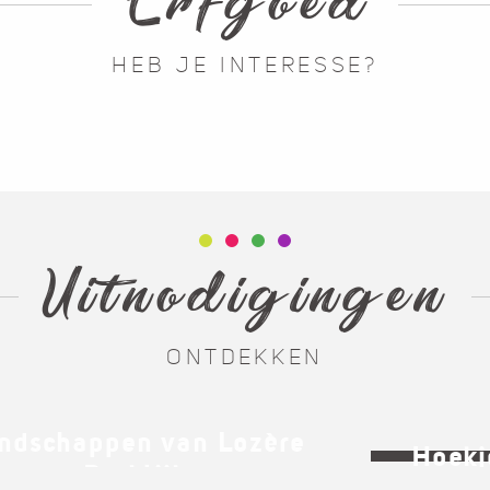
Erfgoed
HEB JE INTERESSE?
Kastelen
Uitnodigingen
ONTDEKKEN
ndschappen van Lozère
Hoekj
Praktijk