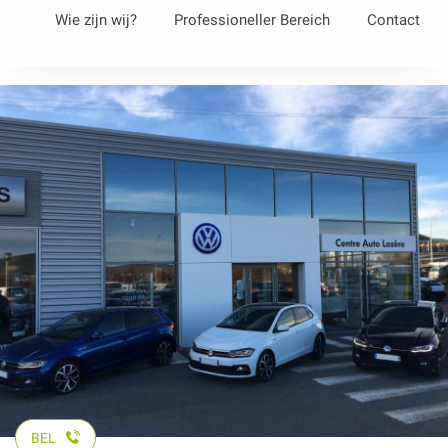
Aller
Wie zijn wij?
Professioneller Bereich
Contact
au
contenu
principal
BEL