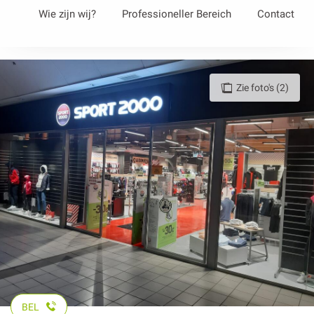
Aller
Wie zijn wij?
Professioneller Bereich
Contact
au
contenu
principal
Zie foto's (2)
BEL