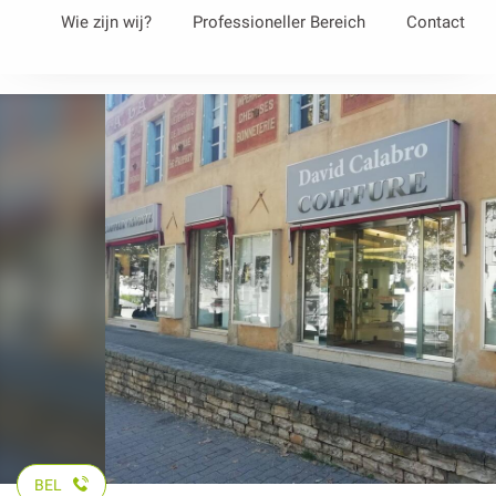
Aller
Wie zijn wij?
Professioneller Bereich
Contact
au
contenu
principal
BEL