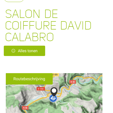
SALON DE
COIFFURE DAVID
CALABRO
Alles tonen
Routebeschrijving