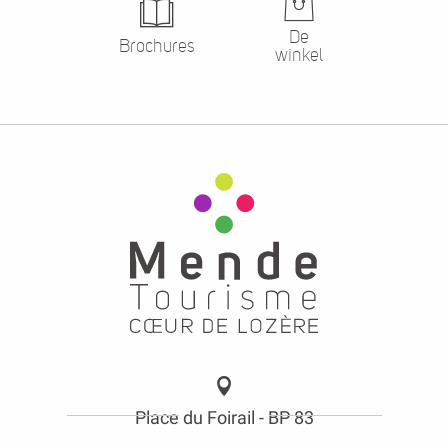
De
Brochures
winkel
Place du Foirail - BP 83