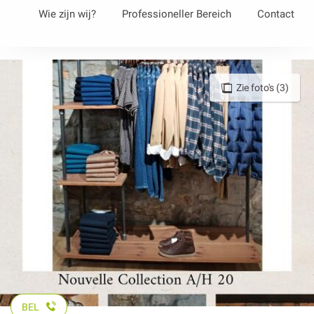
Aller
Wie zijn wij?
Professioneller Bereich
Contact
au
contenu
principal
Zie foto's (3)
BEL