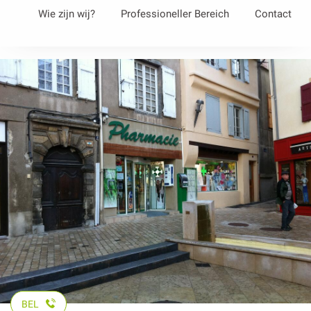
Aller
Wie zijn wij?
Professioneller Bereich
Contact
au
contenu
principal
BEL