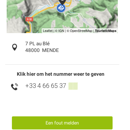
7 PL au Blé
48000
MENDE
Klik hier om het nummer weer te geven
+33 4 66 65 37
▒▒
Een fout melden