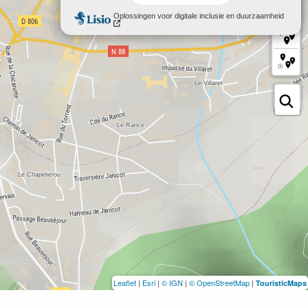
Leaflet
|
Esri
|
© IGN
|
© OpenStreetMap
|
TouristicMaps