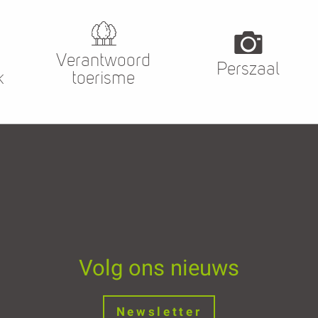
Verantwoord
Perszaal
k
toerisme
Volg ons nieuws
Newsletter