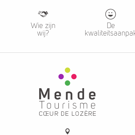
Wie zijn
De
wij?
kwaliteitsaanpa