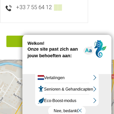
+33 7 55 64 12
▒▒
Een fout melden
+
−