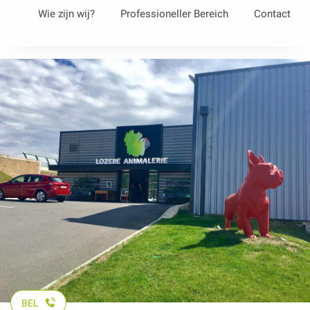
Aller
Wie zijn wij?
Professioneller Bereich
Contact
au
contenu
principal
BEL