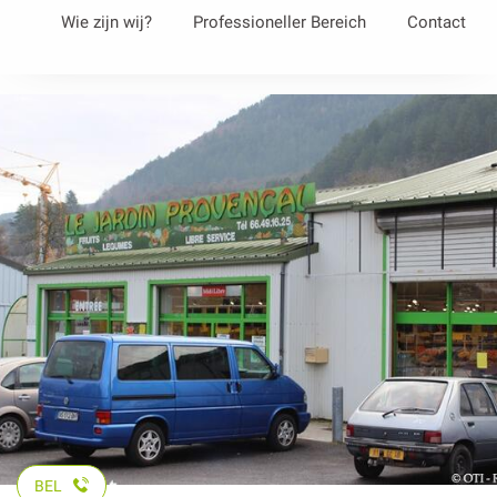
Aller
Wie zijn wij?
Professioneller Bereich
Contact
au
contenu
principal
BEL