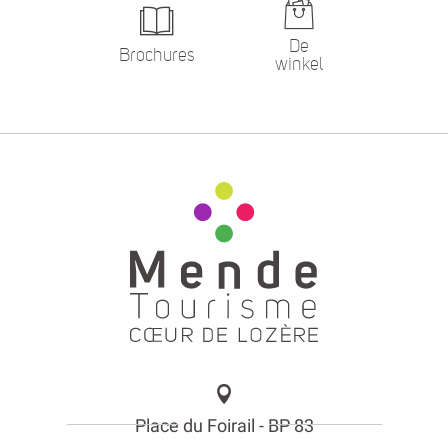
De
Brochures
winkel
Place du Foirail - BP 83