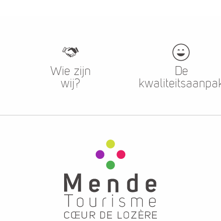
Wie zijn
De
wij?
kwaliteitsaanpa