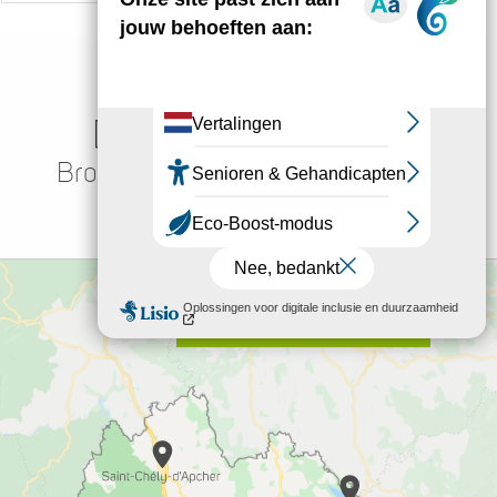
Brochures
De winkel
Hoe kom ik daar?