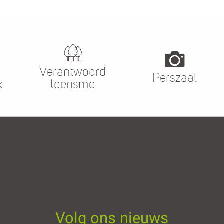
Verantwoord
Perszaal
k
toerisme
Volg ons nieuws