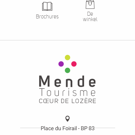
De
Brochures
winkel
Place du Foirail - BP 83