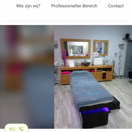
Aller
Wie zijn wij?
Professioneller Bereich
Contact
au
contenu
principal
BEL