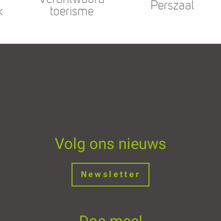
Perszaal
k
toerisme
Volg ons nieuws
Newsletter