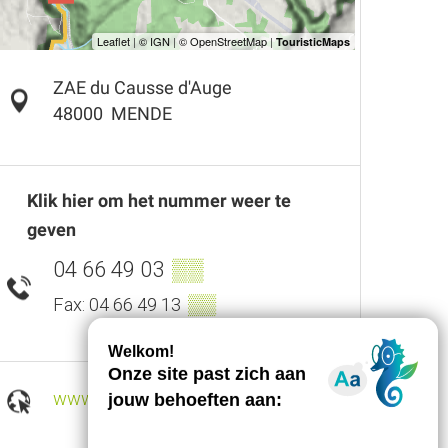
ZAE du Causse d'Auge
48000
MENDE
Klik hier om het nummer weer te
geven
04 66 49 03
▒▒
▒▒
Fax: 04 66 49 13
www.hugon-tourisme.com