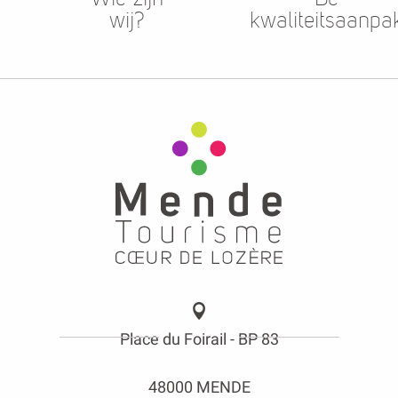
wij?
kwaliteitsaanpa
Place du Foirail - BP 83
48000 MENDE