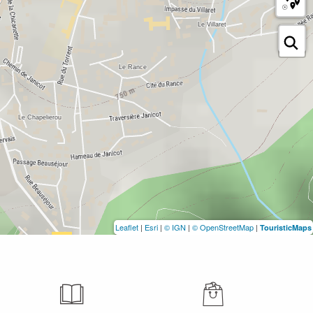
Leaflet
|
Esri
|
© IGN
|
© OpenStreetMap
|
TouristicMaps