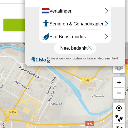
Een fout melden
+
−