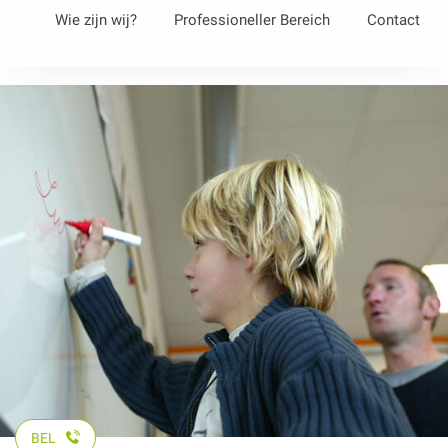
Aller
Wie zijn wij?
Professioneller Bereich
Contact
au
contenu
principal
BEL