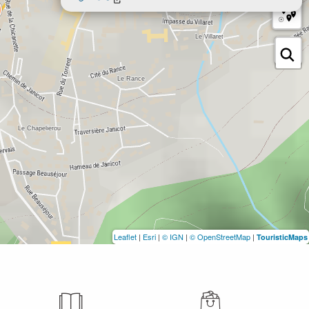
Leaflet
|
Esri
|
© IGN
|
© OpenStreetMap
|
TouristicMaps