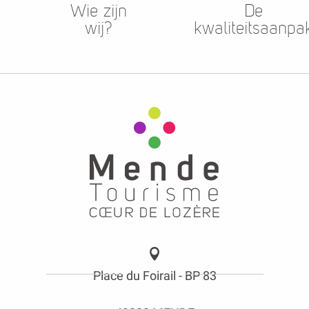
Wie zijn
De
wij?
kwaliteitsaanpa
Place du Foirail - BP 83