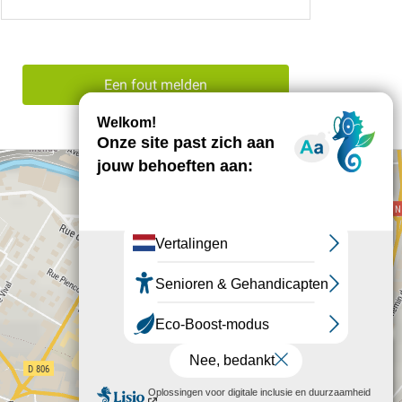
Een fout melden
+
−