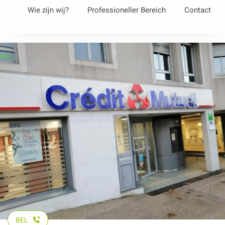
Aller
Wie zijn wij?
Professioneller Bereich
Contact
au
contenu
principal
BEL