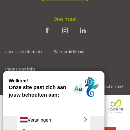
Doe mee!
Juridische informatie
Welkom in Mende
Partners en links
Professioneel gebied
Wie zijn wij?
Neem contact op met
Contacteren
per e-mail