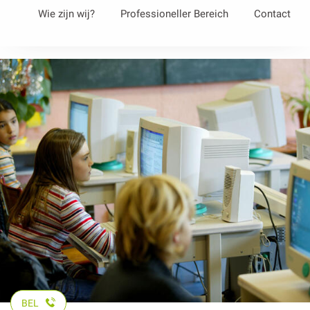
Aller
Wie zijn wij?
Professioneller Bereich
Contact
au
contenu
principal
BEL