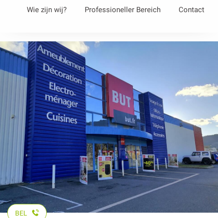
Aller
Wie zijn wij?
Professioneller Bereich
Contact
au
contenu
principal
BEL