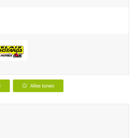
l
Alles tonen