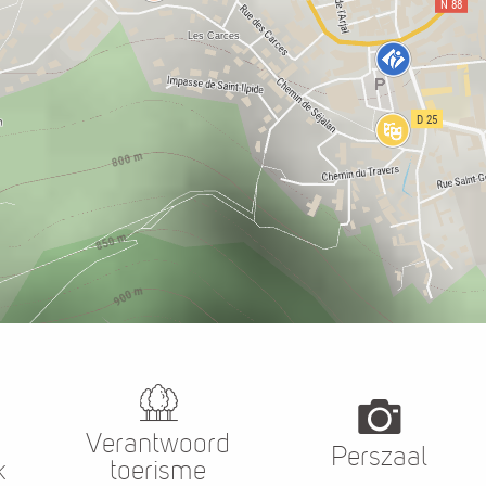
Verantwoord
Perszaal
k
toerisme