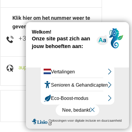
Klik hier om het nummer weer te
geven
+33 7 69 13 67
▒▒
aupontdelagineze.fr
Volg ons op