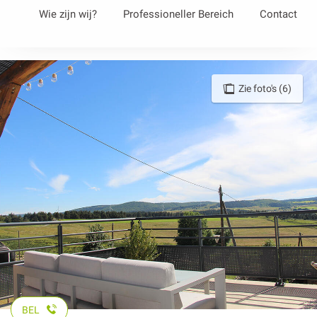
Aller
Wie zijn wij?
Professioneller Bereich
Contact
au
contenu
principal
Zie foto's (6)
BEL