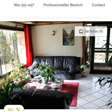
Aller
Wie zijn wij?
Professioneller Bereich
Contact
au
contenu
principal
Zie foto's (9)
BEL