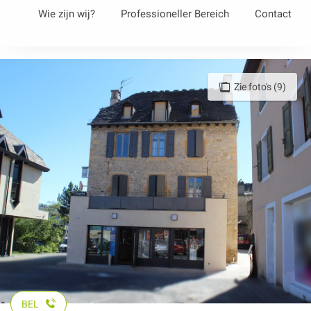
Aller
Wie zijn wij?
Professioneller Bereich
Contact
au
contenu
principal
Zie foto's (9)
BEL