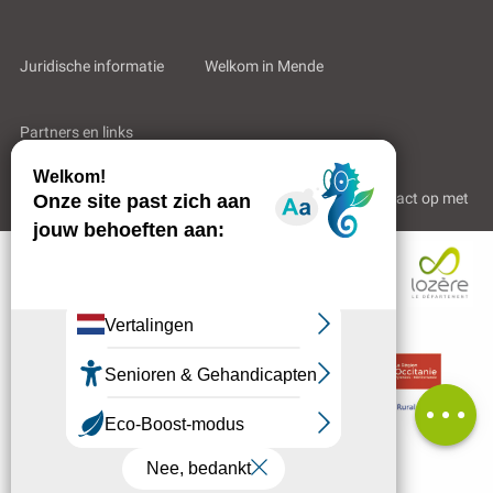
Juridische informatie
Welkom in Mende
Partners en links
Beschrijving
Professioneel gebied
Wie zijn wij?
Neem contact op met
Diensten
Tarieven
Beschikbaarheden
Contacteren per e-
mail
Beoordelingen