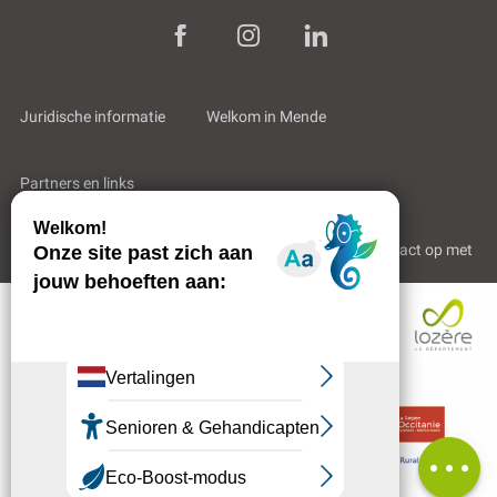
Juridische informatie
Welkom in Mende
Partners en links
Professioneel gebied
Wie zijn wij?
Neem contact op met
Beschrijving
Diensten
Contacteren
per e-mail
Beoordelingen