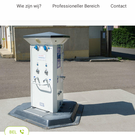
Aller
Wie zijn wij?
Professioneller Bereich
Contact
au
contenu
principal
BEL