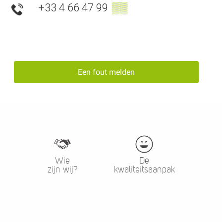
+33 4 66 47 99
▒▒
Een fout melden
Wie
De
zijn wij?
kwaliteitsaanpak