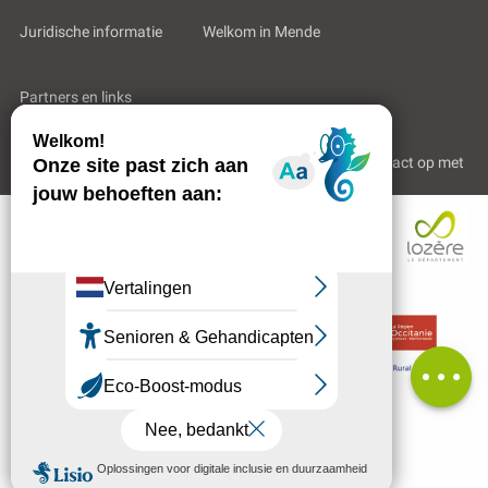
Juridische informatie
Welkom in Mende
Partners en links
Professioneel gebied
Wie zijn wij?
Neem contact op met
Beschrijving
Reserveren
Diensten
Contacteren
per e-mail
Beoordelingen
MENU