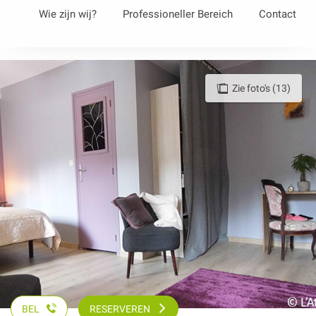
Aller
Wie zijn wij?
Professioneller Bereich
Contact
au
contenu
principal
Zie foto's (13)
BEL
RESERVEREN