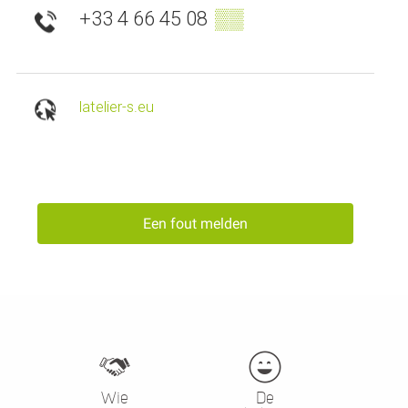
+33 4 66 45 08
▒▒
latelier-s.eu
Een fout melden
Wie
De