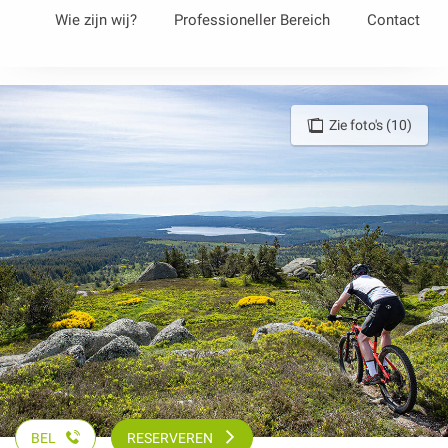
Aller
Wie zijn wij?
Professioneller Bereich
Contact
au
contenu
principal
Zie foto's (10)
BEL
RESERVEREN