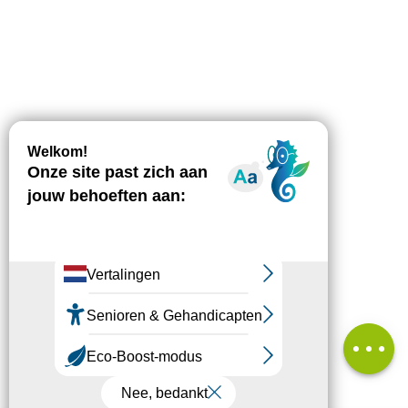
Beschrijving
Downloaden
Hoogteverschil
Diensten
Beoordelingen