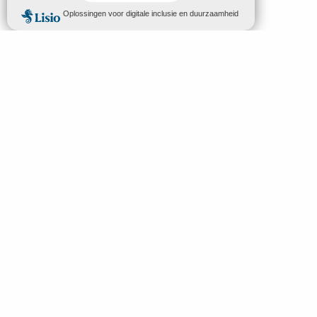
MENU
NL
Welkom in Mende
Zoek op
Ontdek
Bezoeken & Activiteiten
Slapen en eten
Uw verblijf