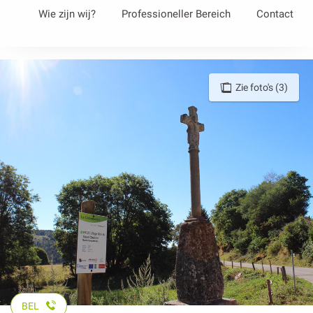
Aller
Wie zijn wij?
Professioneller Bereich
Contact
au
contenu
principal
Zie foto's (3)
BEL