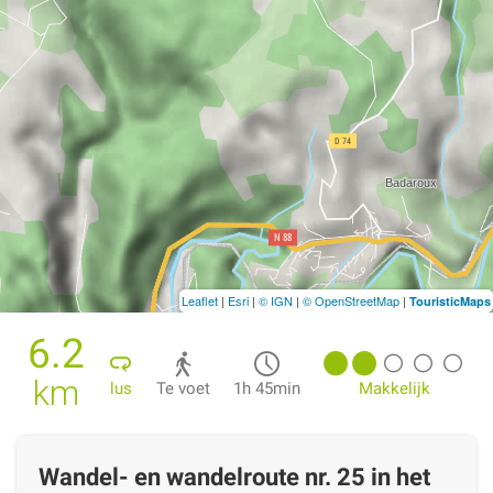
Leaflet
|
Esri
|
© IGN
|
© OpenStreetMap
|
TouristicMaps
6.2
km
lus
Te voet
1h 45min
Makkelijk
Wandel- en wandelroute nr. 25 in het